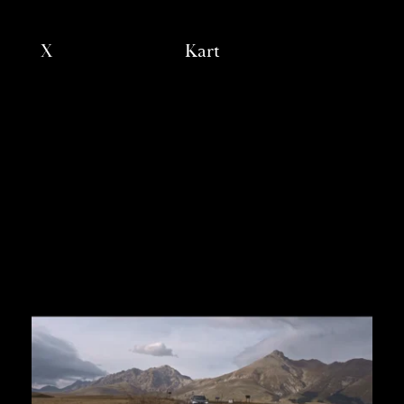
X
Kart
Works
Directors
About
Contacts
our group